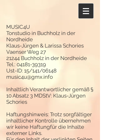
MUSIC4U
Tonstudio in Buchholz in der
Nordheide
Klaus-Jürgen & Larissa Schories
Vaenser Weg 27
21244 Buchholz in der Nordheide
Tel.:
04181-39319
Ust-ID: 15/141/06148
music4u@gmx.info
Inhaltlich Verantwortlicher gemäß §
10 Absatz 3 MDStV: Klaus-Jürgen
Schories
Haftungshinweis: Trotz sorgfältiger
inhaltlicher Kontrolle übernehmen
wir keine Haftungfür die Inhalte
externer Links.
Für den Inhalt der verlinkten Seiten